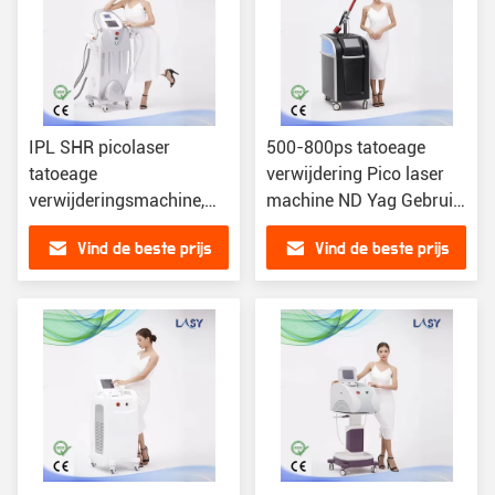
IPL SHR picolaser
500-800ps tatoeage
tatoeage
verwijdering Pico laser
verwijderingsmachine,
machine ND Yag Gebruik
Salon Nd Yag tatoeage
voor arts speelgoed
Vind de beste prijs
Vind de beste prijs
verwijderingsmachine