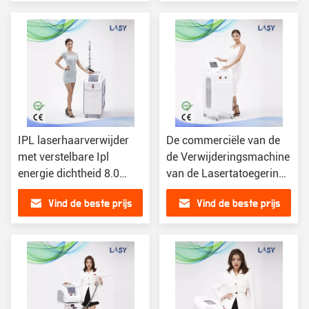
IPL laserhaarverwijder
De commerciële van de
met verstelbare Ipl
de Verwijderingsmachine
energie dichtheid 8.0
van de Lasertatoegering
knop Scherm
Diode van het het
Vind de beste prijs
Vind de beste prijs
532nm/1032nm/1064nm
Huisgebruik 808nm
Stationaire