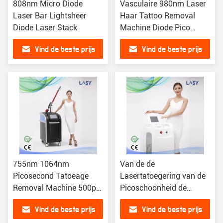
808nm Micro Diode
Vasculaire 980nm Laser
Laser Bar Lightsheer
Haar Tattoo Removal
Diode Laser Stack
Machine Diode Pico
Laser Machine
Vind de beste prijs
Vind de beste prijs
755nm 1064nm
Van de de
Picosecond Tatoeage
Lasertatoegering van de
Removal Machine 500ps
Picoschoonheid de
Nd Yag Laser
Machine1064nm 755nm
Vind de beste prijs
Vind de beste prijs
532nm Golflengte