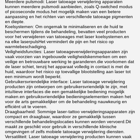
Meerdere pulsmodi: Laser tatoeage verwijdering apparaten
kunnen meerdere pulsmodi aanbieden, zoals Q-switched modus
of picoseconde modus.het mogelijk maken van een betere
aanpassing en het richten van verschillende tatoeage pigmenten
en diepte.
Koelsystemen: Om ongemak te minimaliseren en de huid te
beschermen tijdens de behandeling, bevatten veel producten
voor het verwijderen van tatoeages met laser koelsystemen.en
na elke laserpulsHet vermindert de pijn en het risico op
warmtebeschadiging.
Veiligheidsfuncties: Laser tatoeageverwijderingsapparaten zijn
vaak voorzien van ingebouwde veiligheidskenmerken om een
veilige en betrouwbare werking te garanderen.die voorkomen dat
de laser schiet, tenzij het apparaat volledig in contact is met de
huid, waardoor het risico op toevallige blootstelling aan laser tot
een minimum wordt beperkt.
Gebruikersvriendelijke interface: Laser tatoeage verwijdering
producten zijn ontworpen om gebruikersvriendelijk te zijn, met
intuïtieve interfaces die een gemakkelijke bediening mogelijk
maken.en gebruiksvriendelijke bedieningselementen maken het
voor de arts gemakkelijker om de behandeling nauwkeurig en
efficiënt uit te voeren.
Draagbaarheid: Sommige laser-tattoo verwijderingsapparaten zijn
compact en draagbaar, waardoor ze gemakkelijk tussen
verschillende behandelingslocaties kunnen worden vervoerd.Dit
maakt ze geschikt voor gebruik in verschillende klinische
omgevingen of zelfs mobiele tatoeage verwijdering diensten.
Versatiliteit: Laser tatoeage verwijdering producten kunnen vaak