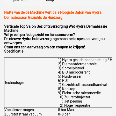
Natte van de de Machine Verticale Hoogste Salon van Hydra
Dermabrasion Gezichts de Huidzorg
Verticale Top Salon Gezichtsverzorging Wet Hydra Dermabrasie
Machine
Wil je een perfect gezicht en lichaamsvorm?
De nieuwe Hydra huidverzorgingsmachine is speciaal voor jou
ontworpen.
Stuur ons een aanvraag om een coupon te krijgen!
Specificatie
1) Hydra gezichtsbehandeling / Hy
2) Diamantdermabrasie
3) Sproeipistool
4) BIO microcurrent
5) Huidwasser
6) PDT
Technologie
7) Gezichtsultrasoundhandvat
8) Koelkop
9) Elektrische microneedle
10) Zuurstofinjector
11) Jet peeling
12) Hoge frequentie
Vacuümvermogen
8 bar Max.
Zuurstofstraal vacuüm
0-8 bar