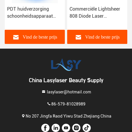
PDT huidverzorging
Commerciële Lightsheer
schoonheidsapparaat
808 Diode Laser
accessoires 50-60Hz voor
Handpiece Draagbare
huidverjonging acne
Diode Laser Bar
remover
Vind de beste prijs
Vind de beste prijs
China Lasylaser Beauty Supply
lasylaser@hotmail.com
86-579-81028989
No 207 Jingfa Raod Yiwu Stad Zhejiang China