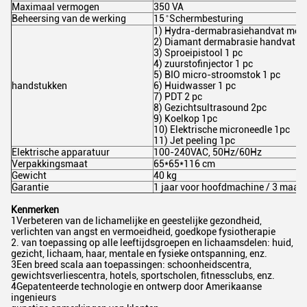
Maximaal vermogen
350 VA
Beheersing van de werking
15 ̊ Schermbesturing
1) Hydra-dermabrasiehandvat met 
2) Diamant dermabrasie handvat me
3) Sproeipistool 1 pc
4) zuurstofinjector 1 pc
5) BIO micro-stroomstok 1 pc
handstukken
6) Huidwasser 1 pc
7) PDT 2 pc
8) Gezichtsultrasound 2pc
9) Koelkop 1pc
10) Elektrische microneedle 1pc
11) Jet peeling 1pc
Elektrische apparatuur
100-240VAC, 50Hz/60Hz
Verpakkingsmaat
65*65*116 cm
Gewicht
40 kg
Garantie
1 jaar voor hoofdmachine / 3 maan
Kenmerken
1Verbeteren van de lichamelijke en geestelijke gezondheid,
verlichten van angst en vermoeidheid, goedkope fysiotherapie
2. van toepassing op alle leeftijdsgroepen en lichaamsdelen: huid,
gezicht, lichaam, haar, mentale en fysieke ontspanning, enz.
3Een breed scala aan toepassingen: schoonheidscentra,
gewichtsverliescentra, hotels, sportscholen, fitnessclubs, enz.
4Gepatenteerde technologie en ontwerp door Amerikaanse
ingenieurs