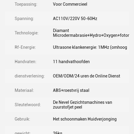
Toepassing:
Voor Commercieel
Spanning:
AC110V/220V 50-60Hz
Diamant
Technologie:
Microdermabrasie+Hydro+Oxygen+foton
Rf-Energie:
Ultrasone klankenergie: 1MHz (omhoog
Handvaten:
11 handvathoofden
dienstverlening:
OEM/ODM/24 uren de Online Dienst
Materiaal:
ABS+roestvrij staal
De Nevel Gezichtsmachines van
Sleutelwoord:
zuurstofjet peel
Gebruik:
Het schoonmaken Huidverjonging
gewicht:
26kg