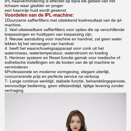
IPL haarvermindering is effectief op bijna elk gebied van het
lichaam waar gladder en jonger
een haarvrije huid wordt gewenst
Voordelen van de IPL-machine:
1Duurzame saffierfilters met uitstekend koelresultaat van de ipl-
machine.
2. Veel uitwisselbare saffierfilters voor opties die op verschillende
toepassingen en huidtypen van toepassing zijn;
3. Nieuwe aansluiting voor machine en handvat, zal geen water
lekken bij het vervangen van handvat.
4. heeft het waarschuwingsapparaat voor conk uit het
waterniveau, watertemperatuur, waterstroom en koeling
5. Herinner systeem en Reset functie gemak voor medische of
esthetische instellingen om de kosten van de ipl machine te
verminderen
6Professionele en moderne vormgeving, elegant uiterlijk,
concurrerende prijs en perfecte service na verkoop
7- Lange continue werktijd, stabiele functie, behandelingsperiode,
eenvoudige bediening, geen stilstandstijd, tijdige levering zonder
vertraging