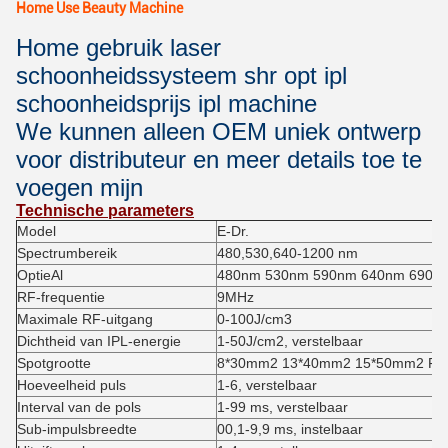
Home Use Beauty Machine
Home gebruik laser
schoonheidssysteem shr opt ipl
schoonheidsprijs ipl machine
We kunnen alleen OEM uniek ontwerp
voor distributeur en meer details toe te
voegen mijn
Technische parameters
Model
E-
Dr.
Spectrumbereik
480,530,640-1200 nm
Optie
Al
480nm 530nm 590nm 640nm 690n
RF-frequentie
9
MHz
Maximale RF-uitgang
0-100J/cm3
Dichtheid van IPL-energie
1-
50
J/cm2, verstelbaar
Spotgrootte
8*30mm2 13*40mm2 15*50mm2 Facu
Hoeveelheid puls
1-6, verstelbaar
Interval van de pols
1-99 ms, verstelbaar
Sub-impulsbreedte
00,1-9,9 ms, instelbaar