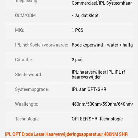
Toepassing:
Commercieel, IPL Systeemhaar
OEM/ODM:
- Ja, dat klopt.
MIQ:
1 PCS
IPL het Koelen voorwaarde:
Rode koperwind + water + halfgele
Garantie:
2 jaar
IPL;haarverwijder IPL,IPL rf
Sleutelwoord:
haareverwijder
Systeemupgrade:
IPL aan OPT/SHR
Waallengte:
480nm/530nm/590nm/640nm/6
Technologie:
OPTEER SHR-Technologie
IPL OPT Diode Laser Haarverwijderingsapparatuur 480NM SHR