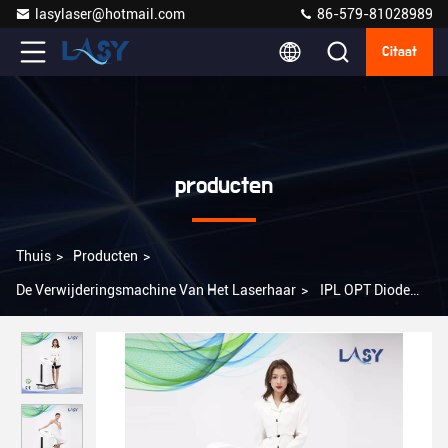
lasylaser@hotmail.com
86-579-81028989
Citaat
producten
Thuis
>
Producten
>
De Verwijderingsmachine Van Het Laserhaar
>
IPL OPT Diode
Laser Haarverwijderingsapparatuur 480NM SHR Home Use
Beauty Machine