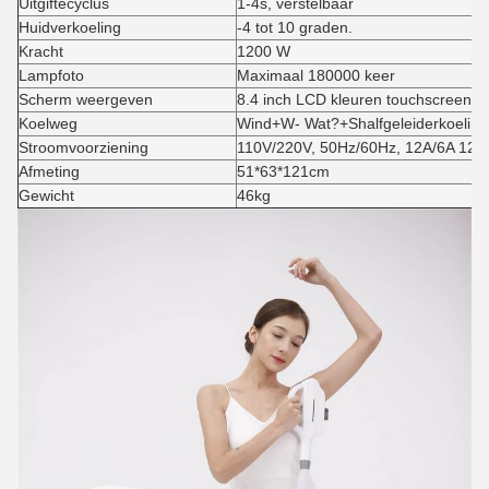
Uitgiftecyclus
1-4s, verstelbaar
Huidverkoeling
-4 tot 10 graden.
Kracht
1200 W
Lampfoto
Maximaal 180000 keer
Scherm weergeven
8.4 inch LCD kleuren touchscreen
Koelweg
Wind
+W
- Wat?
+S
halfgeleiderkoeling
Stroomvoorziening
110V/220V, 50Hz/60Hz, 12A/6A 12
Afmeting
5
1
*6
3
*12
1
cm
Gewicht
4
6
kg