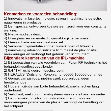
Kenmerken en voordelen behandeling:
1) Innovatief in lasertechnologie, streng in technische detectie,
nauwkeurig in productie.
2) Een speciaal ontworpen koelsysteem zorgt voor een constante
werking.
3) Nieuw modieus design.
4) Draagbaar en seismatisch, gemakkelijk te vervoeren.
5) Geen schade aan normaal weefsel.
6) Verwijdert pigmentatie zonder bijwerkingen of littekens.
7) nauwkeurig infrarood indicatie licht maakt de plek positie
nauwkeuriger en verhoogt het gebruik van lichtpunten
t
Bijzondere kenmerken van de IPL-machine
1) Bij toepassing van alle voordelen van IPL en RF-techniek is het
behandelingseffect opvallender
2) 8,4 "TFT echt kleuren touchscreen.
3) HERAEUS (Duitsland) Xenonlamp, 80000-100000 opnames
4) Gemak van pijnloos, niet-invasief, sporenloos, geen
herstelperiode.
5) Hoge efficiëntie van korte behandeltijd, snel effect en lang
onderhoud.
6) Veiligheid, met corium koelsysteem van verstelbare relevantie.
7) Een nauwkeurig infrarood indicatielicht zorgt voor een
nauwkeurigere positie van de plek en verhoogt de benutting van
het lichtpunt.