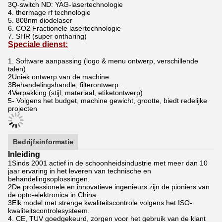
3Q-switch ND: YAG-lasertechnologie
4. thermage rf technologie
5. 808nm diodelaser
6. CO2 Fractionele lasertechnologie
7. SHR (super ontharing)
Speciale dienst:
1. Software aanpassing (logo & menu ontwerp, verschillende
talen)
2Uniek ontwerp van de machine
3Behandelingshandle, filterontwerp.
4Verpakking (stijl, materiaal, etiketontwerp)
5- Volgens het budget, machine gewicht, grootte, biedt redelijke
projecten
Bedrijfsinformatie
Inleiding
1Sinds 2001 actief in de schoonheidsindustrie met meer dan 10
jaar ervaring in het leveren van technische en
behandelingsoplossingen.
2De professionele en innovatieve ingenieurs zijn de pioniers van
de opto-elektronica in China.
3Elk model met strenge kwaliteitscontrole volgens het ISO-
kwaliteitscontrolesysteem.
4. CE, TUV goedgekeurd, zorgen voor het gebruik van de klant