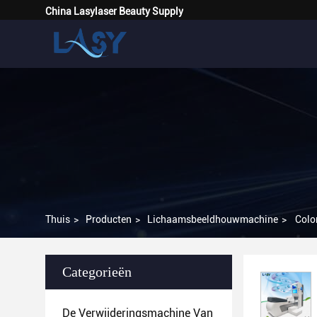
China Lasylaser Beauty Supply
Thuis
>
Producten
>
Lichaamsbeeldhouwmachine
>
Colo
Categorieën
De Verwijderingsmachine Van