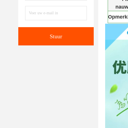
nauw
Opmerk
Stuur