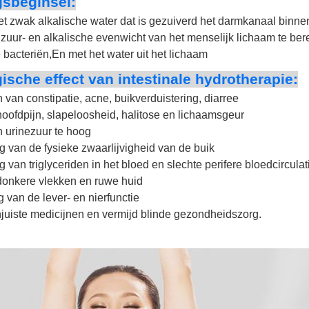
sbeginsel:
t zwak alkalische water dat is gezuiverd het darmkanaal binnen
 zuur- en alkalische evenwicht van het menselijk lichaam te be
 bacteriën,
En met het water uit het lichaam
ische effect van intestinale hydrotherapie:
 van constipatie, acne, buikverduistering, diarree
hoofdpijn, slapeloosheid, halitose en lichaamsgeur
 urinezuur te hoog
g van de fysieke zwaarlijvigheid van de buik
g van triglyceriden in het bloed en slechte perifere bloedcirculat
donkere vlekken en ruwe huid
g van de lever- en nierfunctie
juiste medicijnen en vermijd blinde gezondheidszorg.