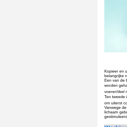
Kopieer en 
belangrijke 
Een van de b
worden gehan
voerenVeel m
Ten tweede i
om uiterst c
Vanwege de 
lichaam gebr
gestimuleerd