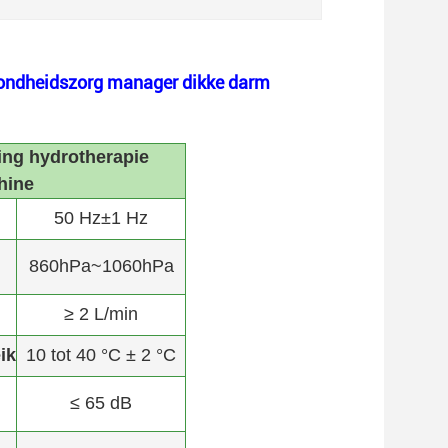
ezondheidszorg manager dikke darm
ing hydrotherapie
hine
50 Hz±1 Hz
860hPa~1060hPa
≥ 2 L/min
ik
10 tot 40 °C ± 2 °C
≤ 65 dB