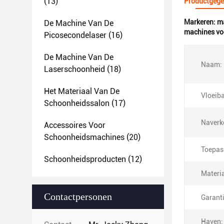
(13)
Productgege
Markeren:
ma
De Machine Van De
machines vo
Picosecondelaser
(16)
De Machine Van De
Naam:
Laserschoonheid
(18)
Het Materiaal Van De
Vloeib
Schoonheidssalon
(17)
Naverk
Accessoires Voor
Schoonheidsmachines
(20)
Toepas
Schoonheidsproducten
(12)
Materia
Contactpersonen
Garanti
Haven: