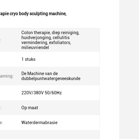
apie cryo body sculpting machine
,
Colon therapie, diep reiniging,
huidverjonging, cellulitis
:
vermindering, exfoliators,
milieuvriendel
1 stuks
De Machine van de
naming:
dubbelpuntwatergeneeskunde
220V/380V 50/60Hz
:
Op maat
e:
Waterdermabrasie