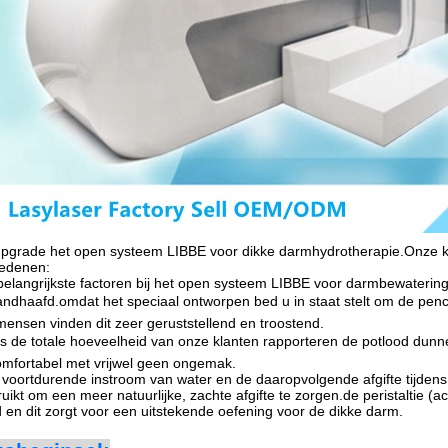
upgrade het open systeem LIBBE voor dikke darmhydrotherapie.Onze kla
redenen:
elangrijkste factoren bij het open systeem LIBBE voor darmbewatering i
dhaafd.omdat het speciaal ontworpen bed u in staat stelt om de pencil 
ensen vinden dit zeer geruststellend en troostend.
s de totale hoeveelheid van onze klanten rapporteren de potlood dunne
omfortabel met vrijwel geen ongemak.
voortdurende instroom van water en de daaropvolgende afgifte tijdens
uikt om een meer natuurlijke, zachte afgifte te zorgen.de peristaltie (a
 en dit zorgt voor een uitstekende oefening voor de dikke darm.