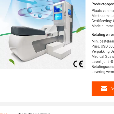
Productgegev
Plaats van he
Merknaam: La
Certificering
Modelnummer:
Betaling en 
Min. bestelaa
Prijs: USD 50
Verpakking De
Medical Spa s
Levertijd: 5-
Betalingscondi
Levering ver
V