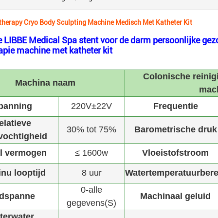
therapy Cryo Body Sculpting Machine Medisch Met Katheter Kit
e LIBBE Medical Spa stent voor de darm persoonlijke g
apie machine met katheter kit
Colonische reinig
Machina naam
mac
panning
220V±22V
Frequentie
elatieve
30% tot 75%
Barometrische druk
vochtigheid
al vermogen
≤ 1600w
Vloeistofstroom
nu looptijd
8 uur
Watertemperatuurbere
0-alle
jdspanne
Machinaal geluid
gegevens(S)
lterwater