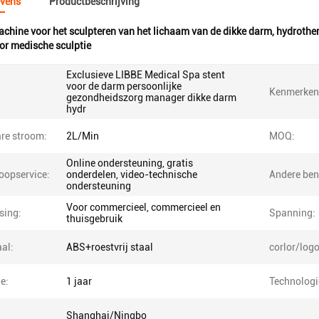
vens
Productbeschrijving
chine voor het sculpteren van het lichaam van de dikke darm
,
hydrother
or medische sculptie
Exclusieve LIBBE Medical Spa stent
voor de darm persoonlijke
Kenmerken
gezondheidszorg manager dikke darm
hydr
are stroom:
2L/Min
MOQ:
Online ondersteuning, gratis
oopservice:
onderdelen, video-technische
Andere be
ondersteuning
Voor commercieel, commercieel en
sing:
Spanning:
thuisgebruik
al:
ABS+roestvrij staal
corlor/logo
e:
1 jaar
Technologi
Shanghai/Ningbo