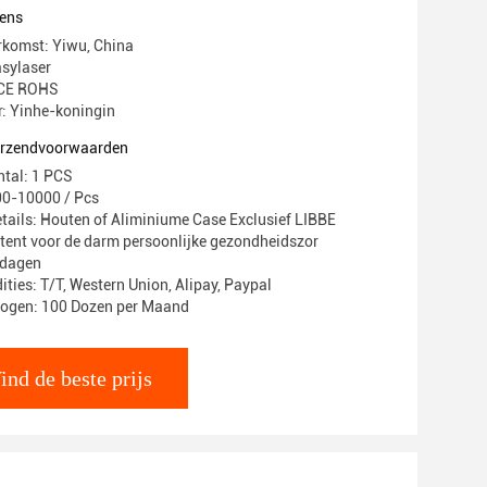
ens
rkomst: Yiwu, China
sylaser
: CE ROHS
 Yinhe-koningin
verzendvoorwaarden
ntal: 1 PCS
00-10000 / Pcs
tails: Houten of Aliminiume Case Exclusief LIBBE
tent voor de darm persoonlijke gezondheidszor
8 dagen
ties: T/T, Western Union, Alipay, Paypal
mogen: 100 Dozen per Maand
ind de beste prijs