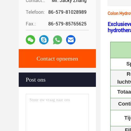
Contactpersonen:
Mr. Jacky Zhang
Telefoon:
86-579-81028989
Colon Hydro
Fax.:
86-579-85765625
Exclusiev
hydrother
Contact opnemen
S
R
Post ons
lucht
Tota
Conti
Ti
Fi