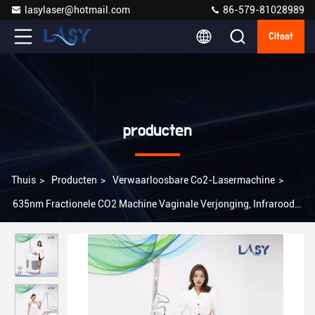
lasylaser@hotmail.com
86-579-81028989
Citaat
producten
Thuis
>
Producten
>
Verwaarloosbare Co2-Lasermachine
>
635nm Fractionele CO2 Machine Vaginale Verjonging, Infrarood
CO2 Laser Beauty Machine