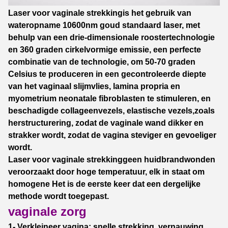
Laser voor vaginale strekking
is het gebruik van
wateropname 10600nm goud standaard laser, met
behulp van
een drie-dimensionale roostertechnologie
en 360 graden cirkelvormige emissie, een perfecte
combinatie
van de technologie, om 50-70 graden
Celsius te produceren in een gecontroleerde diepte
van het vaginaal slijmvlies, lamina propria en
myometrium neonatale fibroblasten te stimuleren, en
beschadigde collageenvezels, elastische vezels,zoals
herstructurering, zodat de vaginale wand dikker en
strakker wordt, zodat de vagina steviger en gevoeliger
wordt.
Laser voor vaginale strekking
geen huidbrandwonden
veroorzaakt door hoge temperatuur, elk in staat om
homogene
Het is de eerste keer dat een dergelijke
methode wordt toegepast.
vaginale zorg
1- Verkleineer vagina: snelle strekking, vernauwing,